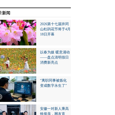
片新闻
2026第十七届井冈
山杜鹃花节将于4月
18日开幕
以春为媒 暖意涌动
——盘点清明假日
消费新亮点
“离职同事被炼化
变成数字永生了”
安徽一对新人乘高
铁接亲，网友直