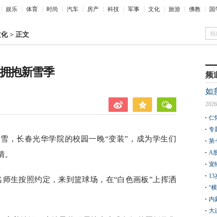
娱乐
体育
时尚
汽车
房产
科技
军事
文化
旅游
佛教
国
站
文化
>
正文
画拥抱新雪季
频
如
2026
仁
专
雪，长春光华学院的校园一晚“变装”，成为学生们
第
A
情。
宠
1
名师生按照约定，来到篮球场，在“白色画板”上挥洒
“
。
内
大