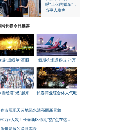
呼“上亿的婚车”，
当事人发声
凰网长春今日推荐
旅游“成绩单”亮眼
假期机场运客62.74万
冰雪经济“燃”起来
长春商业综合体人气旺
长春市展现天蓝地绿水清亮丽新景象
60万+人次！长春新区假期“热”点在这→
高质量发展的净月实践