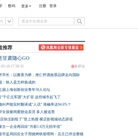
学
数码
注册
登录
更多
内
道推荐
意甘肃随心GO
0
-05-16 17:58:35
条评论
怀市长：以酱香为桥，推仁怀酒旅票品牌走向国际
题：铁人是怎样炼成的
七届上海创新创业青年50人论坛
股“千亿元军团”大扩容 这些城市起飞了
物叫声能实时翻译成“人话” 准确率达94.6%？
3岁女孩被闺蜜胁迫卖淫 多人被追责
横店快没剧组了”登上热搜 横店影视城动态辟谣
蒙古一企业再回应“月薪1.6万元招羊倌”
连市监局回应女子用烧烤铁签喂狗：店主已停业整顿