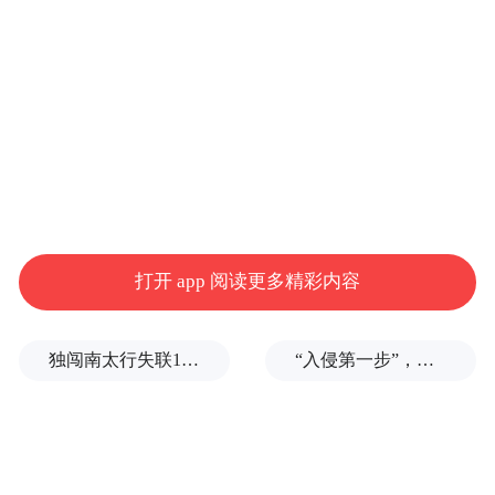
打开 app 阅读更多精彩内容
独闯南太行失联14天的女子已确认遇难，遗体在悬崖被找到
“入侵第一步”，与特朗普关系密切美企被曝强闯格陵兰岛