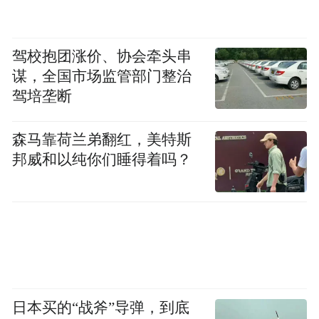
驾校抱团涨价、协会牵头串
谋，全国市场监管部门整治
驾培垄断
森马靠荷兰弟翻红，美特斯
邦威和以纯你们睡得着吗？
日本买的“战斧”导弹，到底