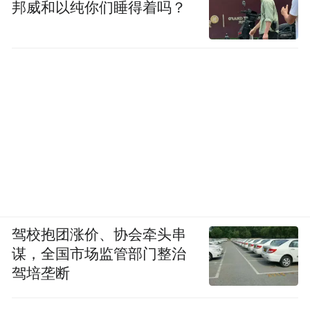
邦威和以纯你们睡得着吗？
驾校抱团涨价、协会牵头串
谋，全国市场监管部门整治
驾培垄断