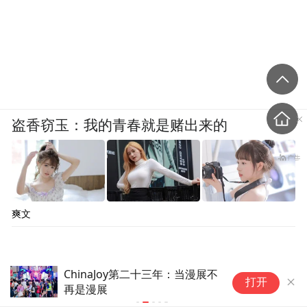
盗香窃玉：我的青春就是赌出来的
爽文
A
8月10日｜早茶叹热点
打开
历
览