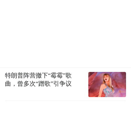
“特别声明：以上作品内容(包括在内的视频、图片或音
频)为凤凰网旗下自媒体平台“大风号”用户上传并发
布，本平台仅提供信息存储空间服务。
Notice: The content above (including the videos,
pictures and audios if any) is uploaded and posted
特朗普阵营撤下“霉霉”歌
by the user of Dafeng Hao, which is a social media
曲，曾多次“蹭歌”引争议
platform and merely provides information storage
space services.”