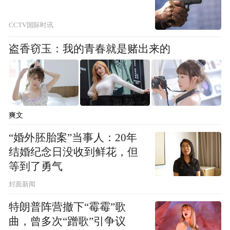
CCTV国际时讯
盗香窃玉：我的青春就是赌出来的
爽文
“婚外胚胎案”当事人：20年
结婚纪念日没收到鲜花，但
等到了勇气
封面新闻
特朗普阵营撤下“霉霉”歌
曲，曾多次“蹭歌”引争议