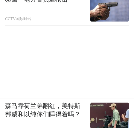
CCTV国际时讯
森马靠荷兰弟翻红，美特斯
邦威和以纯你们睡得着吗？