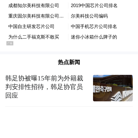
的绝佳起点。
地理优势突出
青春潮流与烟火气双向奔赴
“影院日均排片量达40场以上，峰值单日接待
热点新闻
量7000人次，连续4年蝉联吉林省票房冠
韩足协被曝15年前为外籍裁
军，还多次创下全国单日观影人次第一、上
判安排性招待，韩足协官员
座率第一等佳绩。”提及影院11年来取得的亮
回应
眼成绩，任岩如数家珍。
吉视影城净月迅驰店何以稳居长春“头部影
院”阵营？答案就藏在青春潮流与烟火气的双