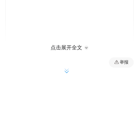
点击展开全文
举报
自2014年12月启幕以来，坐落在净月高新区
博学路1555号迅驰广场5层的吉视影城净月迅
驰店，恰似一座光影灯塔，为周边高校师生
与居民，特别是25岁至35岁的年轻群体，持
续输送视听盛宴，成为这里无可替代的文化
地标。