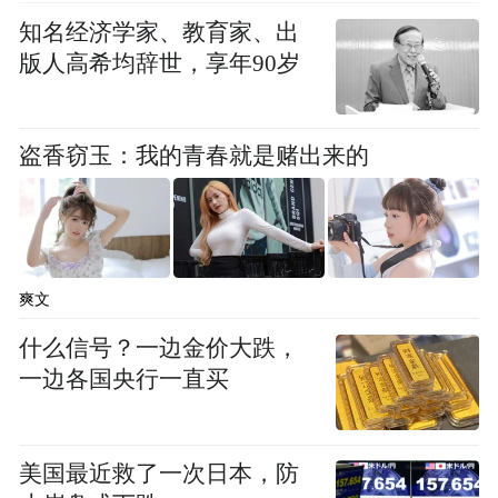
向奔赴里。
知名经济学家、教育家、出
版人高希均辞世，享年90岁
影院地理优势得天独厚——地处净月大学城
核心商圈 ，周边林立着东北师范大学、长春
人文学院、吉林农业大学、吉林财经大学等
盗香窃玉：我的青春就是赌出来的
12所高校，15万在校师生构成了稳定的“青春
客源”。记者在采访中遇到长春人文学院广播
电视编导专业大二学生赵育启，他告诉记
者，“学校离这儿特别近，步行不到10分钟，
爽文
周末舍友组团来看电影是常态。上周日看完
什么信号？一边金价大跌，
《长安的荔枝》，大家还讨论了一下该如何
一边各国央行一直买
破解职场困境。这家影院不仅对我们学习专
业课程有帮助，还是大家的‘精神充电站’。”
美国最近救了一次日本，防