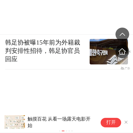
韩足协被曝15年前为外籍裁
判安排性招待，韩足协官员
回应
触摸百花 从看一场露天电影开
晚
打开
始
花