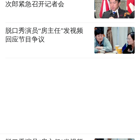
影院还深谙时尚密码，紧扣热门动漫电影档
次郎紧急召开记者会
期，联合角色扮演爱好者共同打造动漫专场
活动，在动漫爱好者的热情带动下，形成了
脱口秀演员“房主任”发视频
票房与口碑齐飞之势。“元旦期间，《一闪一
回应节目争议
闪亮星星》的观影活动火出了圈。6月末，我
们还趁热打铁举办了国风主题活动，邀请动
漫表演者在大堂还原影片中的经典角色，吸
引了大量观众拍照打卡，使影院人气一路飙
升。”任岩说。
在加入影院影迷俱乐部的“90后”观众伊婷眼
中，这家影院最吸引她的地方就是每季度举
办的国产电影周、IP系列电影等粉丝专场活
动。“我们购买的粉丝专场套票中，涵盖电影