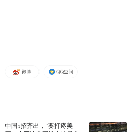
绝的是，呈270度环抱的三面巨幕顺着侧墙一
路延展，将观众稳稳地“裹”进光影里，仿佛
一抬手就能摸到电影世界的“轮廓”。“这个影
厅是去年底完成升级的，正好赶上了《哪吒
之魔童闹海》的热度，投入使用后就成了爆
款。最近《侏罗纪世界：重生》热映，好多
观众专门奔着这个影厅来的。”任岩话音未
落，银幕上恐龙呼啸而过，连座椅都跟着“咚
咚”直颤，观影沉浸感十足。
杜比全景声影厅是另一番天地。凭借顶配扬
声器的巧妙增设和声音对象技术的加持，影
厅重构了声音的空间法则——360度环绕4音
中国5招齐出，“要打疼美
效如影随形，声响精准落位，将观众从电影