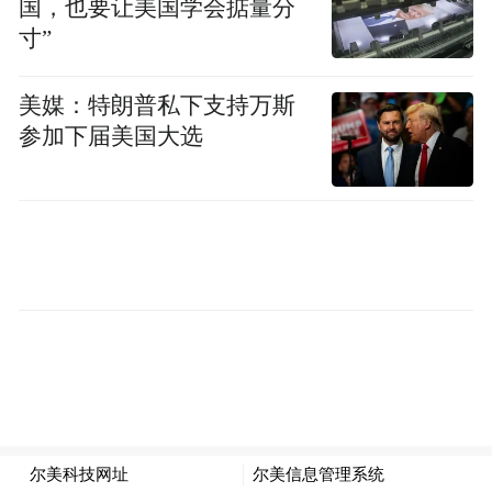
国，也要让美国学会掂量分
旁观者，变为电影里的“局中人”。
寸”
作为长春最早提出打造“儿童专属影厅”理念
美媒：特朗普私下支持万斯
的影院，吉视影城净月迅驰店的儿童影厅是
参加下届美国大选
许多亲子家庭的心头好。“我家姑娘4岁时看
的第一场电影就是在这里。座椅矮矮的，特
别适合小朋友，马卡龙色系的设计充满童
真，小家伙儿每次来都稀罕得不得了。”当
日，观众陈琦带着女儿走进儿童影厅，观看
《名侦探柯南》系列最新动画片。记者跟着
走进影厅一看，果然处处藏着巧思——座椅
特意降低0.3米、粉蓝黄绿的色彩搭配，碰撞
出满满的童话感，成了小朋友开启光影之旅