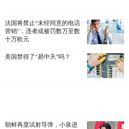
释放商圈能量
观影地与多元业态融合共生
法国将禁止“未经同意的电话
营销”，违者或被罚数万至数
身处迅驰广场这一商圈，吉视影城净月迅驰
十万欧元
店与周边业态深度融合，构建起多元娱乐生
美国禁得了“易中天”吗？
态。
这一点，单看影院大堂便可见一斑——唱
吧、娃娃机、游戏机等娱乐设施错落分布，
让候场观众在此感受休闲时光。年轻玩家还
可到楼上的超玩空间解锁更多沉浸式新玩
法。
朝鲜再度试射导弹，小泉进