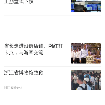
止崩盘式下跌
影院也瞄准契机，每逢3月、9月开学季联动
周边高校，推出特惠观影套票。2025年3月开
学季至今，特惠影票已核销4000余张，带来
10余万元票房收入。
不止青春力量，影院周边3公里内约28万常住
省长走进沿街店铺、网红打
人口，更让这里常年浸润在浓厚的烟火气
卡点，与游客交流
中。“一到周末，亲子观众和年轻群体就成了
消费主力军。很多家长带着孩子来看动画电
影，年轻人则偏爱各类新片，他们消费力强
浙江省博物馆致歉
劲、娱乐需求旺盛，不仅撑起了票房，更让
影院成了这附近最热闹的文化集聚地” 任岩
浙江省博物馆
说。