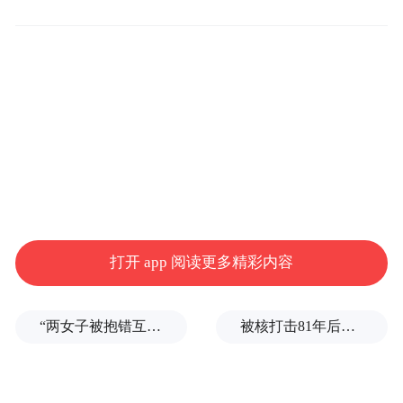
开启光影魔盒
影像故事与新体验交织共鸣
步入影城，8个风格各异的影厅，宛如8扇通
往奇幻电影世界的大门，正待观众推门而
入。“整个影院占地面积5000平方米，总座位
数达1656个。其中，1号CL全景超级影厅、2
号杜比全景声影厅和3号儿童影厅是最受观众
打开 app 阅读更多精彩内容
喜爱的。”吉视影城净月迅驰店副店长任岩
说。
“两女子被抱错互换人生37年”一当事人沉默多日发声：我不是受益者
被核打击81年后，日本广岛废墟旁响起抗议声：拒绝拥核
走进被誉为“光影魔盒”的CL全景超级影厅，
507个座位的开阔空间有一种视觉冲击力。更