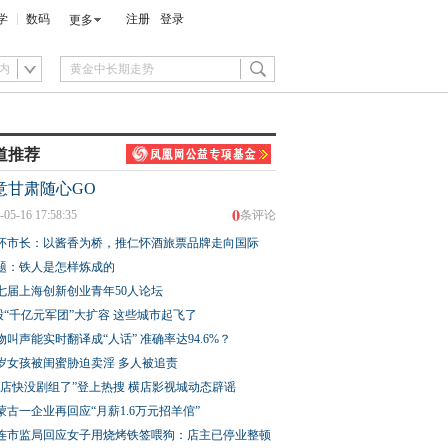
学
数码
注册
登录
更多
内
道推荐
意甘肃随心GO
0
-05-16 17:58:35
条评论
怀市长：以酱香为桥，推仁怀酒旅票品牌走向国际
题：铁人是怎样炼成的
七届上海创新创业青年50人论坛
股“千亿元军团”大扩容 这些城市起飞了
物叫声能实时翻译成“人话” 准确率达94.6%？
3岁女孩被闺蜜胁迫卖淫 多人被追责
横店快没剧组了”登上热搜 横店影视城动态辟谣
蒙古一企业再回应“月薪1.6万元招羊倌”
连市监局回应女子用烧烤铁签喂狗：店主已停业整顿