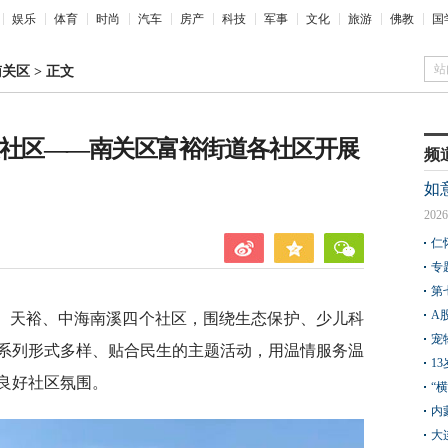
娱乐
体育
时尚
汽车
房产
科技
军事
文化
旅游
佛教
国
站
南关区
>
正文
暖社区——南关区富裕街道各社区开展
频
如
2026
仁
专
第
A
、天裕、中海南溪四个社区，围绕生态保护、少儿科
宠
系列形式多样、贴合民生的主题活动，用温情服务温
1
良好社区氛围。
“
内
大