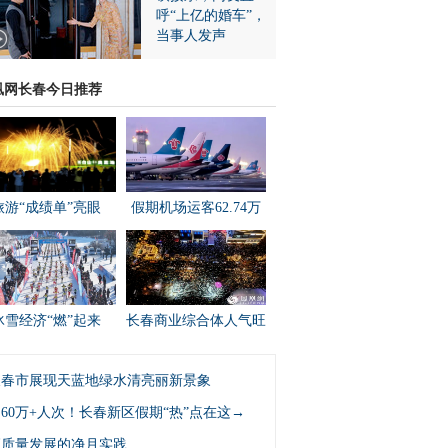
呼“上亿的婚车”，
当事人发声
凰网长春今日推荐
旅游“成绩单”亮眼
假期机场运客62.74万
冰雪经济“燃”起来
长春商业综合体人气旺
长春市展现天蓝地绿水清亮丽新景象
60万+人次！长春新区假期“热”点在这→
高质量发展的净月实践