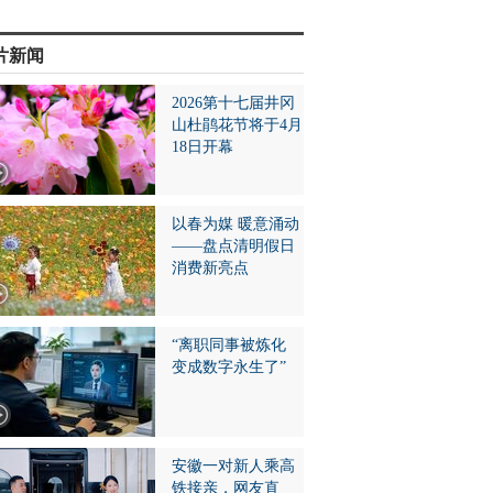
片新闻
2026第十七届井冈
山杜鹃花节将于4月
18日开幕
以春为媒 暖意涌动
——盘点清明假日
消费新亮点
“离职同事被炼化
变成数字永生了”
安徽一对新人乘高
铁接亲，网友直