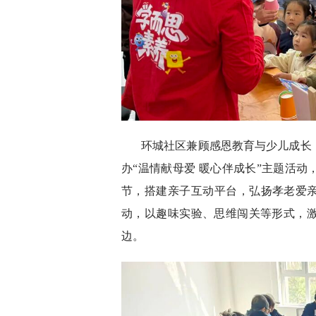
环城社区兼顾感恩教育与少儿成长
办“温情献母爱 暖心伴成长”主题活
节，搭建亲子互动平台，弘扬孝老爱亲
动，以趣味实验、思维闯关等形式，
边。