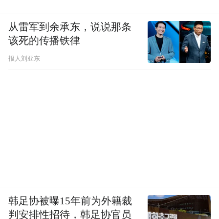
频)为凤凰网旗下自媒体平台“大风号”用户上传并发
布，本平台仅提供信息存储空间服务。
Notice: The content above (including the videos,
从雷军到余承东，说说那条
pictures and audios if any) is uploaded and posted
该死的传播铁律
by the user of Dafeng Hao, which is a social media
platform and merely provides information storage
报人刘亚东
space services.”
韩足协被曝15年前为外籍裁
判安排性招待，韩足协官员