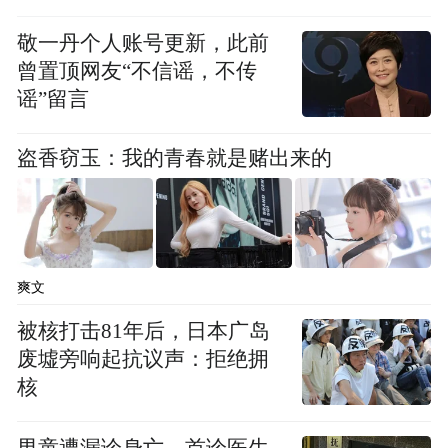
敬一丹个人账号更新，此前
曾置顶网友“不信谣，不传
只有将核心技术掌握在自己手里，才能在竞
谣”留言
争中占据有利位置。海谱润斯深知高素质的
研发队伍是关键。现在公司的员工增长了近
盗香窃玉：我的青春就是赌出来的
30倍，研发人员占比40%以上。
郭建华说，最近几年各级政府的人才引进政
策也给企业引才留才起到很大的辅助作用。
爽文
被核打击81年后，日本广岛
39号员工董秀芹加入公司7年来，领衔、参与
废墟旁响起抗议声：拒绝拥
的专利有55件。而目前整个海谱润斯围绕
核
OLED材料获得了165项授权专利，其中包括
154项发明专利、11项实用新型专利，在审发
男童遭漏诊身亡，首诊医生