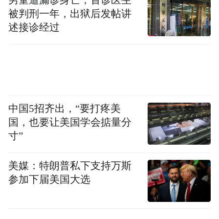
明专利166项。
被判刑一年，出狱后发帖讲
述接诊经过
创业9年，海谱润斯是国内第一家打破国外技
术壁垒的国产材料企业，是国内最早给大型
柔性量产六代线供货的企业，同时也是第一
家进入华为、苹果生产线的国产材料企业。
公司生产的材料广泛应用于华为、苹果、
中国5招齐出，“要打疼美
VIVO、OPPO等品牌手机及穿戴设备，其中
国，也要让美国学会掂量分
寸”
包括当前国产化率最高的华为Mate60系列手
机。
美媒：特朗普私下支持万斯
参加下届美国大选