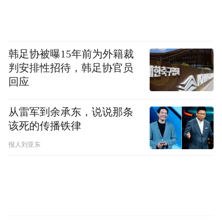
韩足协被曝15年前为外籍裁
判安排性招待，韩足协官员
回应
从雷军到余承东，说说那条
该死的传播铁律
随着京东方、TCL华星等国产面板厂的崛
起。中国在显示面板领域已经从被围剿的状
报人刘亚东
态转变为超越。
根据市场研究公司Sino Research最新数据，
中国显示屏公司今年上半年在全球智能手机