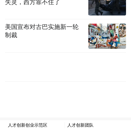
失灵，西方靠不住了
海谱润斯知识产权部由此诞生。这个部门由
郭建华亲自领衔，隶属于研发板块，布局在
美国宣布对古巴实施新一轮
研发前端，为产品工程师提供设计思路。
制裁
“我们不是埋头于故纸堆的学究，而是站在船
头瞭望的观察员。”海谱润斯知识产权部负责
人董秀芹说，专利工程师不仅需要精通知识
产权法律方面的专业知识，也需要了解有机
化学、有机电致发光器件等专业知识。他们
的职责是要在OLED发光材料文献海洋中找到
新的技术路径，并且与研发团队一起参与材
料设计，最后形成具有自主知识产权的专
利。