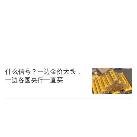
研发，海谱润斯在OLED蒸镀材料领域缩小了
与国外厂商的差距，为我国在国际竞争中争
得了话语权。而她自己也通过持续的学习
力，闯过了一道道职业关坎。
屏幕作为人机交互的接口，在电子工业领域
的重要性不言而喻。普通消费者在使用OLED
什么信号？一边金价大跌，
手机屏幕或许很难感受到背后产业巨头之间
一边各国央行一直买
的角力，国家之间的科技竞争。只有业内观
察者才知道，科技、产业之间的战争表面虽
然波澜不惊，但暗流涌动下的血雨腥风却是
异常凶猛。
正是有了海谱润斯，有一批像郭建华、赵