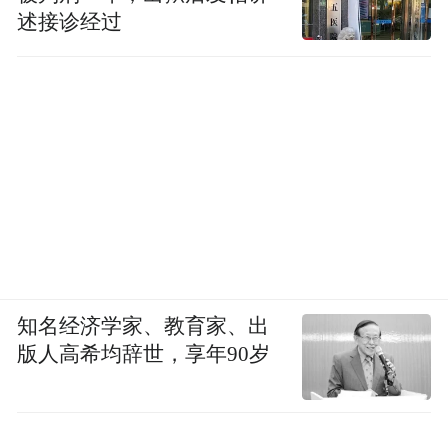
述接诊经过
2023年，海谱润斯发起IPO冲击。赵倩的又
多了一个新身份——董事会秘书。除了专业
知识之外，赵倩还需要补充财务、证券、法
律等相关知识，甚至是对外发言。她都在时
知名经济学家、教育家、出
时提醒自己勇往直前，担子越来越重，责任
版人高希均辞世，享年90岁
也越来越大。
“选择大于努力！”赵倩说，凭借不断地创新