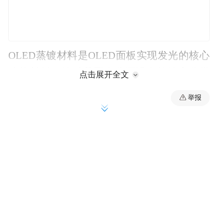
OLED蒸镀材料是OLED面板实现发光的核心
功能材料。彼时我国企业还没有能够充分掌
点击展开全文
握OLED发光材料技术。
举报
当时还在吉林大学担任教师工作的郭建华，
敏锐地察觉到OLED产业前景以及维护产业链
安全的重要性。于是他与合伙人共同创立了
长春海谱润斯科技股份有限公司（简称“海谱
润斯”），专攻OLED蒸镀材料。