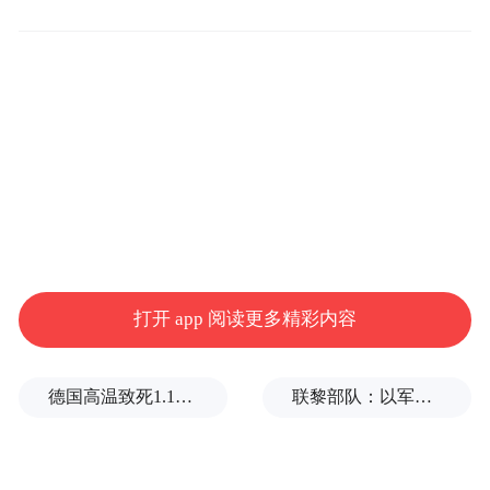
“当时办公楼还是毛坯房的状态，初创团队也
打开 app 阅读更多精彩内容
就10多个人。”赵倩刚来的时候，海谱润斯刚
刚成立不到一个月。她说，OLED或许是自己
德国高温致死1.19万人，为2016年来最高纪录
联黎部队：以军单日向黎发射113枚炮弹
的一个新机会。就这样，她加入公司成为质
量部门的筹建人。现在，赵倩是海谱润斯副