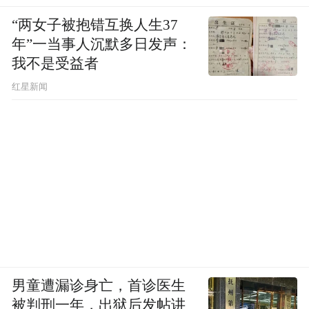
内鞋，来客则需要穿上鞋套。
“两女子被抱错互换人生37
年”一当事人沉默多日发声：
“我们必须要让所有的员工养成一丝不苟习
我不是受益者
惯。”赵倩说，OLED蒸镀材料质量及品质直
红星新闻
接影响OLED面板的性能、良品率和稳定性。
面板厂商要求其纯度要达到4N级别(纯度
99.99%)。为此，严谨的态度必须要根植到企
业管理的每一个细节。
男童遭漏诊身亡，首诊医生
被判刑一年，出狱后发帖讲