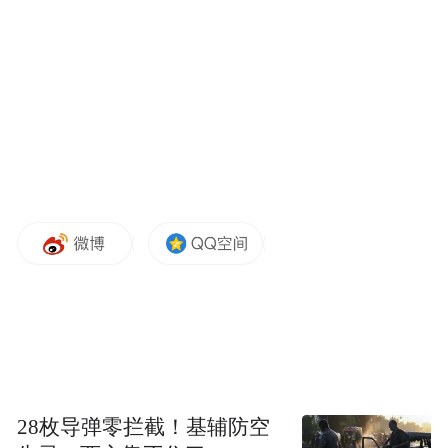
总经理。
“要想在OLED蒸镀材料有一席之地，必须突
破国外核心专利壁垒。”赵倩说，为了巩固垄
断地位和话语权，美、韩、日、德等地较早
进入OLED的行业巨头，凭借技术壁垒在
OLED材料专利布局形成自身的“护城河”，海
谱润斯必须蹚出自己的路。
要在国际巨头专利“铜墙铁壁”中开辟成长之
路的过程注定不平坦。郭建华和初创团队必
须要针对OLED蒸镀材料相关技术空白点进行
专利布局，搭建自主知识产权材料的底层结
构。
28枚导弹零拦截！基辅防空