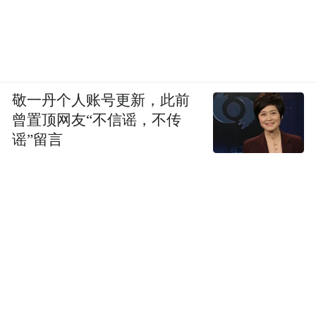
倩、董秀芹这样工程师的努力，让前线冲锋
陷阵的国产面板终端厂商有了一次拥有了选
择的权力。
而在科技行业，“有选择”是一件幸运且奢侈
敬一丹个人账号更新，此前
曾置顶网友“不信谣，不传
的事情。
谣”留言
看到婆婆把自己送的华为Mate60带回老家向
乡亲们炫耀，董秀芹甚是欣慰。她说，“以前
觉得科技竞争这样的宏大叙事与自己无关，
而事实上我们可以通过自己的努力，让某些
材料不再受制于人。”
“特别声明：以上作品内容(包括在内的视频、图片或音