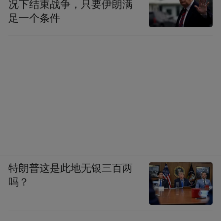
况下结束战争，只要伊朗满
足一个条件
以工业遗产为载体的沉浸式原创戏剧《南岭
1932》在4月正式上演，该剧采用行进式表
演，彻底打破“演员在台上，观众在台下”的
固有模式。在这里，观众可以自由穿行于各
个场景之间，甚至能与演员近距离互动。全
新的体验不仅引领市民游客开启了长春文旅
新体验，更实现了工业遗址保护与文艺作品
创新的融合。
“上周刚看了《南岭 1932》，就在原来的厂
特朗普这是此地无银三百两
吗？
房里演。”大学生李明恬说，那场戏讲的是伪
满时期的故事，观众跟着演员在车间里转，
砖墙的凉气混着剧情里的紧张，“好像摸到了