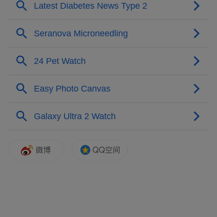
7月5日，长春新民大街历史文化街区开街。
拆围透绿：历史街区变成公共会客厅
清晨六点，长春市朝阳区新民大街街心木质
栈道上已经迎来了好几批晨练的老人。这条