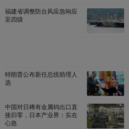
14年抗战和1945年胜利的故事，孩子在玩的
福建省调整防台风应急响应
时候就把历史听进去了。”
至四级
作为在这里居住了长达40年的老街坊，谢光
喜对新民大街往昔的模样再熟悉不过。他
说，被围起来的建筑显得“高冷”。街区改造
之后，空间更通透了，老街坊们也有了遛弯
的公园。
特朗普公布新任总统助理人
选
改造不只是拆墙。施工队把水电气的井盖移
到了路边，红绿灯和监控器合并成“智慧
中国对日稀有金属钨出口直
杆”，连公交站亭都复刻了老建筑的拱窗造
接归零，日本产业界：实在
型。改造后的街区具有能让人“慢”下来游逛
心急