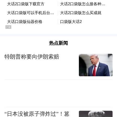
军”精神，确保项目高质量如期交付，为东北
老工业基地振兴贡献央企担当与力量。
来源：彩练新闻
热点新闻
“特别声明：以上作品内容(包括在内的视频、图片或音
频)为凤凰网旗下自媒体平台“大风号”用户上传并发
特朗普称要向伊朗索赔
布，本平台仅提供信息存储空间服务。
Notice: The content above (including the videos,
pictures and audios if any) is uploaded and posted
by the user of Dafeng Hao, which is a social media
platform and merely provides information storage
space services.”
“日本没被原子弹炸过”！篡