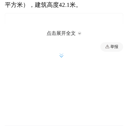
平方米），建筑高度42.1米。
点击展开全文
举报
据介绍，项目规划深度融入5G数据终端、智
能化中控系统，将实现生产指挥、技术研
发、数据管理的高效协同，独特的穹顶造型
搭配低碳节能设计，使其自规划起便备受瞩
目，成为净月区重点打造的地标工程，建成