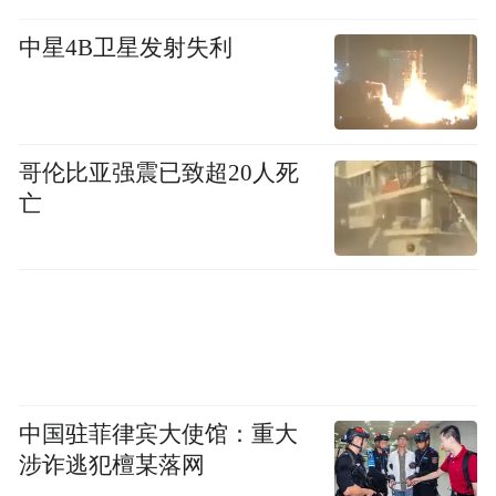
中星4B卫星发射失利
哥伦比亚强震已致超20人死
亡
中国驻菲律宾大使馆：重大
涉诈逃犯檀某落网