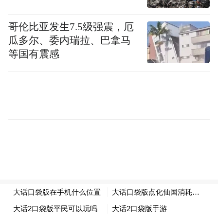
测，落实“一人一档”安全培训制度，设立“安
全积分超市”激励机制，实现安全生产“零事
哥伦比亚发生7.5级强震，厄
故”，并荣获长春市建筑施工安全标准化示范
瓜多尔、委内瑞拉、巴拿马
工地称号。质量管控方面，严格执行“三检制
等国有震感
+ 第三方检测”，针对穹顶126项技术指标逐
一细致验收，确保焊缝检测合格率达到100%
，以军工级品质打造精品工程。
项目预计2026年上半年正式竣工。这座融合
现代建筑美学与尖端工业科技的地标建筑，
不仅是中国石化布局东北的重要战略支点，
更将以“智慧楼宇”的全新姿态，助力净月高
新区城市更新与产业升级。中国铁建大桥工
程局相关负责人表示，将继续发扬“大桥铁