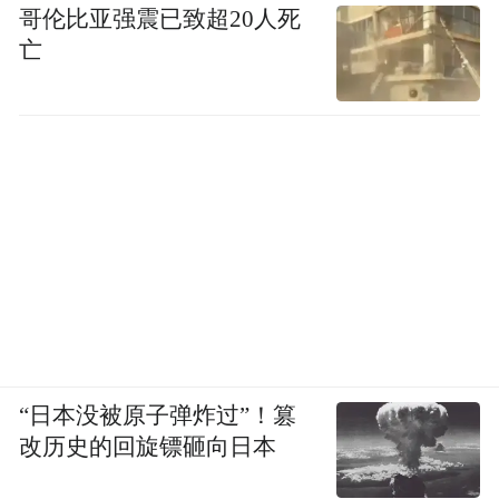
哥伦比亚强震已致超20人死
亡
“日本没被原子弹炸过”！篡
改历史的回旋镖砸向日本