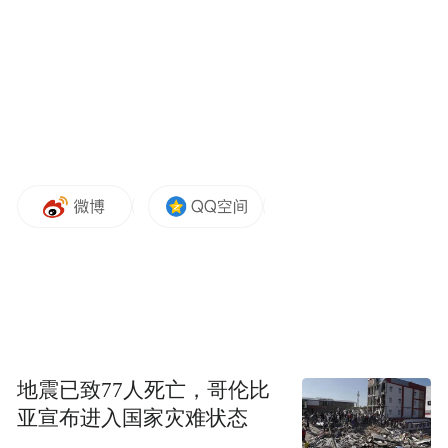
跨度27米，采用Q355B高强度钢材，主梁变
截面设计（高度660 - 1680mm）对施工精度
要求极高，加之场地空间受限，施工难度极
大。面对挑战，由中国铁建大桥工程局组建
的攻坚团队另辟蹊径，借助BIM技术提前模
拟受力情况，创新采用地下室反支撑吊装工
艺，将原本28天的工期压缩至极限，且构件
安装误差严格控制在3毫米以内，树立起钢结
构施工领域新标杆。
在施工过程中，项目始终将安全与质量放在
首位。通过构建“智能监控 + 制度创新”的双
地震已致77人死亡，哥伦比
轮管理体系，实施24小时高空作业实时监
亚宣布进入国家灾难状态