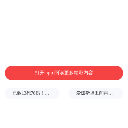
后将为东北能源产业数字化升级注入强劲动
力。
打开 app 阅读更多精彩内容
已致13死78伤！这是乌方对俄本土发动的最致命袭击之一
爱泼斯坦丑闻再曝新线索！美国顶级艺术学校爆70起性侵黑幕，近50名成年人被指控
自2024年6月15日破土动工，建设团队一路
“狂飙”，仅用147天就完成混凝土主体封顶。
今年复工后，重达265吨的穹顶钢结构施工成
为重中之重。该穹顶东西跨度43.9米、南北