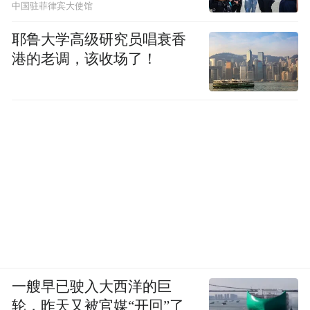
中国驻菲律宾大使馆
耶鲁大学高级研究员唱衰香
港的老调，该收场了！
一艘早已驶入大西洋的巨
轮，昨天又被官媒“开回”了