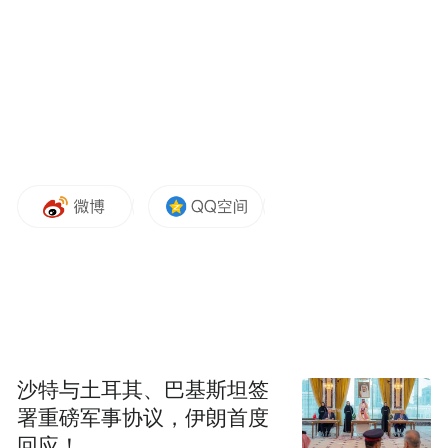
未来，农安县万金塔乡将持续紧盯春耕生产
关键环节，进一步强化服务保障，指导农户
抢抓最佳播种期，确保不误农时，为乡村振
兴注入强劲的农业动能。
来源：彩练新闻
“特别声明：以上作品内容(包括在内的视频、图片或音
频)为凤凰网旗下自媒体平台“大风号”用户上传并发
布，本平台仅提供信息存储空间服务。
沙特与土耳其、巴基斯坦签
Notice: The content above (including the videos,
署重磅军事协议，伊朗首度
pictures and audios if any) is uploaded and posted
回应！