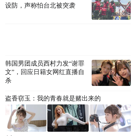
设防，声称怕台北被突袭
“特别声明：以上作品内容(包括在内的视频、图片或音
频)为凤凰网旗下自媒体平台“大风号”用户上传并发
布，本平台仅提供信息存储空间服务。
Notice: The content above (including the videos,
pictures and audios if any) is uploaded and posted
by the user of Dafeng Hao, which is a social media
platform and merely provides information storage
space services.”
韩国男团成员西村力发“谢罪
文”，回应日籍女网红直播自
杀
盗香窃玉：我的青春就是赌出来的