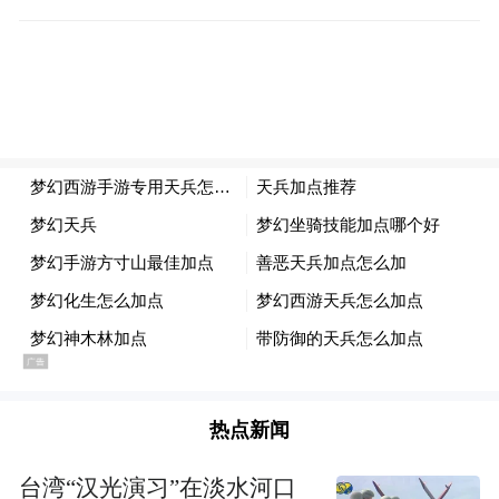
重点任务，确保责任横向到边、纵向到底。
要真正压实企业主体责任，督促企业提升安
全生产意识，健全安全生产管理制度，加大
安全投入，定期开展隐患自查自纠和员工安
全技能培训，推动安全责任落实到每个岗
位、每个环节，努力构建政府主导、部门协
同、企业负责、社会参与的安全生产共治局
面。
区委常委、副区长，区直机关各部门、有关
上管部门主要负责同志，各街乡党政主要负
责同志参加会议。
热点新闻
来源：南关区委办
台湾“汉光演习”在淡水河口