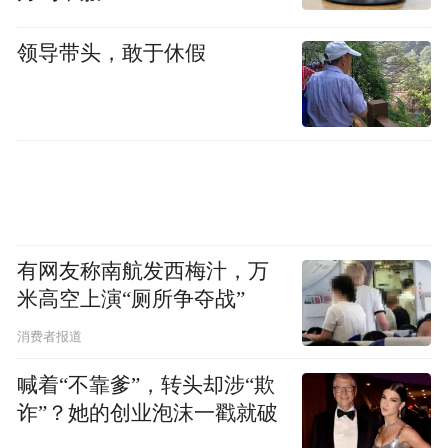
领导带头，敢于休假
有网友称南航发西梅汁，万
米高空上演“厕所争夺战”
消费者报道
喊着“不靠爹”，转头却涉“欺
诈”？她的创业泡沫一戳就破