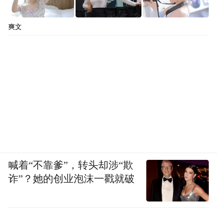
爽文
喊着“不靠爹”，转头却涉“欺
诈”？她的创业泡沫一戳就破