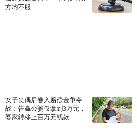
方均不服
女子丧偶后卷入赔偿金争夺
战：告赢公婆仅拿到3万元，
婆家转移上百万元钱款