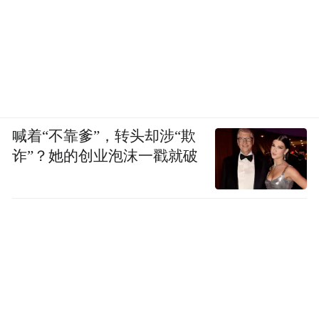
喊着“不靠爹”，转头却涉“欺
诈”？她的创业泡沫一戳就破