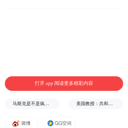
会上，区委书记申洪业再次通报火灾事故情
打开 app 阅读更多精彩内容
况，从多个维度认真分析事故产生原因。他
指出，“5·7”紫荆花饭店火灾事故教训十分深
马斯克是不是疯了？要发射1000000颗
美国教授：共和党中期选举本是逆风局，没想到对手烂成“神助攻”
刻，暴露出安全生产“四方”责任仍未压紧压
实，企业安全意识还没有教育引导到位，必
须深刻反思思想认识、工作制度、工作作风