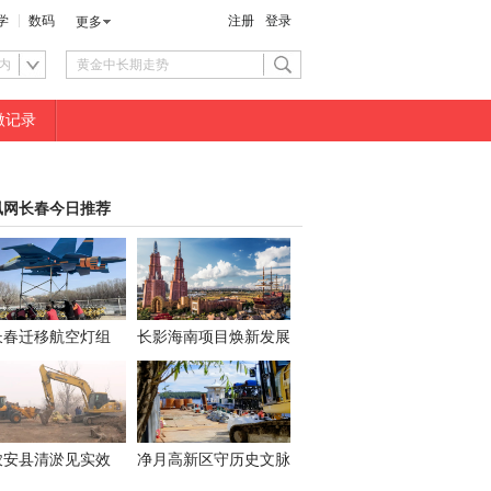
学
数码
注册
登录
更多
内
微记录
凰网长春今日推荐
长春迁移航空灯组
长影海南项目焕新发展
农安县清淤见实效
净月高新区守历史文脉