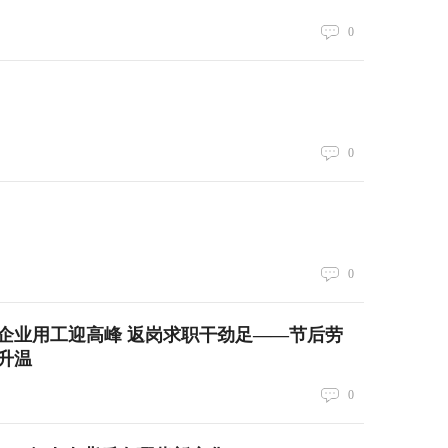
0
0
0
企业用工迎高峰 返岗求职干劲足——节后劳
升温
0