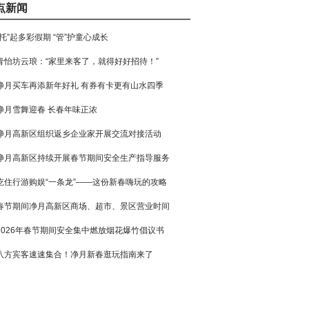
点新闻
“托”起多彩假期 “管”护童心成长
青怡坊云琅：“家里来客了，就得好好招待！”
净月买车再添新年好礼 有券有卡更有山水四季
净月雪舞迎春 长春年味正浓
净月高新区组织返乡企业家开展交流对接活动
净月高新区持续开展春节期间安全生产指导服务
吃住行游购娱“一条龙”——这份新春嗨玩的攻略
春节期间净月高新区商场、超市、景区营业时间
2026年春节期间安全集中燃放烟花爆竹倡议书
八方宾客速速集合！净月新春逛玩指南来了