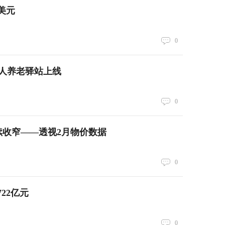
美元
0
人养老驿站上线
0
继续收窄——透视2月物价数据
0
22亿元
0