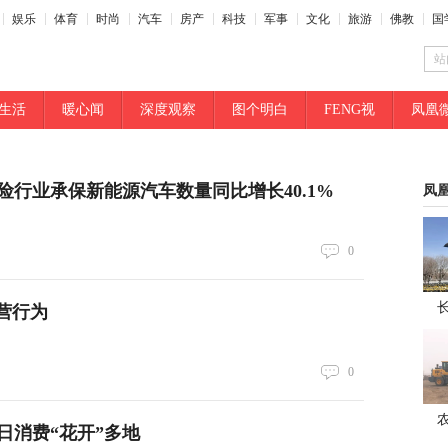
娱乐
体育
时尚
汽车
房产
科技
军事
文化
旅游
佛教
国
站
生活
暖心闻
深度观察
图个明白
FENG视
凤凰
保险行业承保新能源汽车数量同比增长40.1%
凤
0
营行为
0
日消费“花开”多地