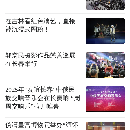
在吉林看红色演艺，直接
被沉浸式圈粉！
郭翥民摄影作品慈善巡展
在长春举行
2025年“友谊长春”中俄民
族交响音乐会在长奏响 “周
周交响乐”拉开帷幕
伪满皇宫博物院举办“缅怀