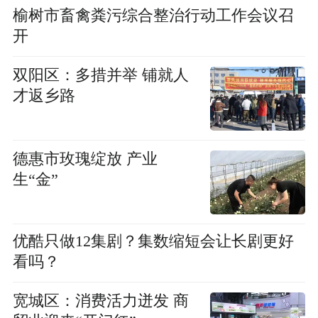
榆树市畜禽粪污综合整治行动工作会议召
开
双阳区：多措并举 铺就人
才返乡路
德惠市玫瑰绽放 产业
生“金”
优酷只做12集剧？集数缩短会让长剧更好
看吗？
宽城区：消费活力迸发 商