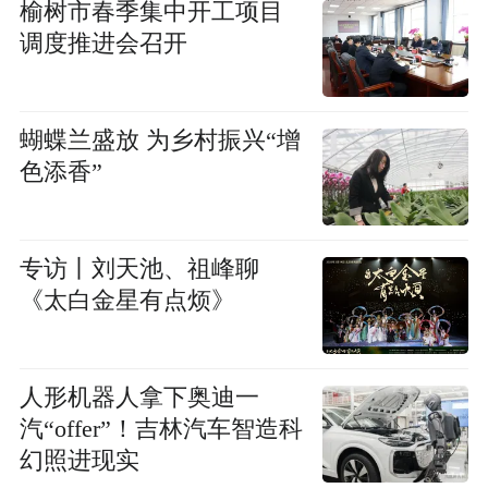
榆树市春季集中开工项目
调度推进会召开
蝴蝶兰盛放 为乡村振兴“增
色添香”
专访丨刘天池、祖峰聊
《太白金星有点烦》
人形机器人拿下奥迪一
汽“offer”！吉林汽车智造科
幻照进现实