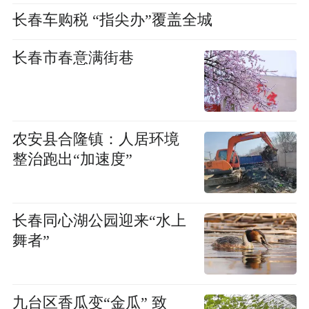
长春车购税 “指尖办”覆盖全城
长春市春意满街巷
农安县合隆镇：人居环境
整治跑出“加速度”
长春同心湖公园迎来“水上
舞者”
九台区香瓜变“金瓜” 致