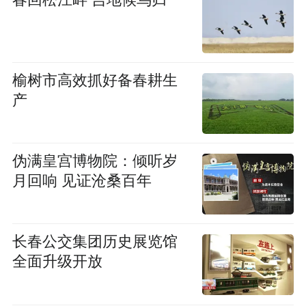
春回松江畔 吉地候鸟归
榆树市高效抓好备春耕生
产
伪满皇宫博物院：倾听岁
月回响 见证沧桑百年
长春公交集团历史展览馆
全面升级开放